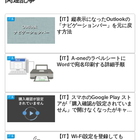
【IT】縦表示になったOutlookの
IT系
「ナビゲーションバー」を元に戻
す方法
【IT】A-oneのラベルシートに
IT系
Wordで宛名印刷する詳細手順
【IT】スマホのGoogle Play スト
IT系
アが「購入確認が設定されていま
せん」で開けなくなったがキャッ
シュの削除で解決した
【IT】Wi-Fi設定を登録しても
IT系