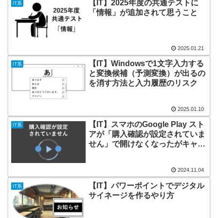
【IT】2025年度の共通テストに
IT系
「情報」が追加されて思うこと
2025.01.21
【IT】Windowsで1文字入力する
IT系
と変換候補（予測変換）が出るの
を消す方法と入力履歴のリスク
2025.01.10
【IT】スマホのGoogle Play スト
IT系
アが「購入確認が設定されていま
せん」で開けなくなったがキャッ
シュの削除で解決した
2024.11.04
【IT】パワーポイントでデジタル
IT系
サイネージを作るやり方