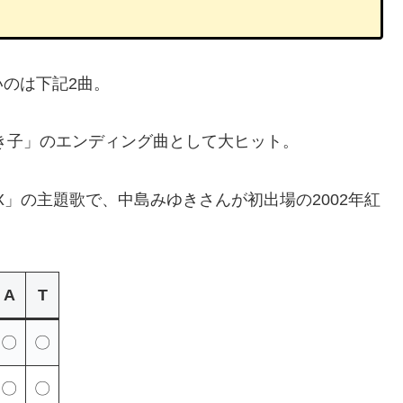
のは下記2曲。
なき子」のエンディング曲として大ヒット。
X」の主題歌で、中島みゆきさんが初出場の2002年紅
A
T
〇
〇
〇
〇