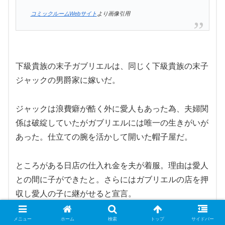
コミックルームWebサイト
より画像引用
下級貴族の末子ガブリエルは、同じく下級貴族の末子
ジャックの男爵家に嫁いだ。
ジャックは浪費癖が酷く外に愛人もあった為、夫婦関
係は破綻していたがガブリエルには唯一の生きがいが
あった。仕立ての腕を活かして開いた帽子屋だ。
ところがある日店の仕入れ金を夫が着服。理由は愛人
との間に子ができたと。さらにはガブリエルの店を押
収し愛人の子に継がせると宣言。
メニュー
ホーム
検索
トップ
サイドバー
堪忍袋の緒が切れたガブリエルはジャックと離縁。貿