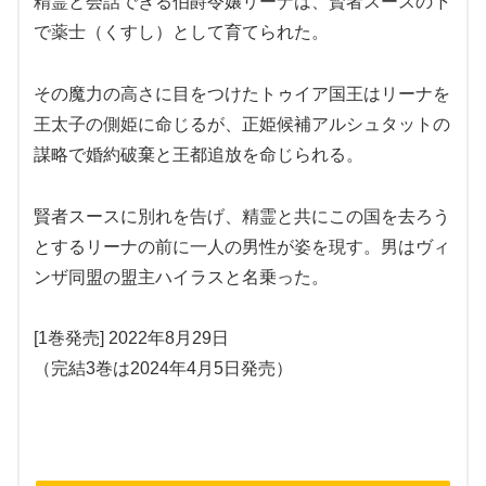
精霊と会話できる伯爵令嬢リーナは、賢者スースの下
で薬士（くすし）として育てられた。
その魔力の高さに目をつけたトゥイア国王はリーナを
王太子の側姫に命じるが、正姫候補アルシュタットの
謀略で婚約破棄と王都追放を命じられる。
賢者スースに別れを告げ、精霊と共にこの国を去ろう
とするリーナの前に一人の男性が姿を現す。男はヴィ
ンザ同盟の盟主ハイラスと名乗った。
[1巻発売] 2022年8月29日
（完結3巻は2024年4月5日発売）