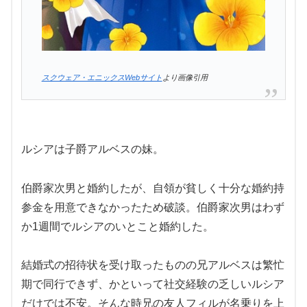
スクウェア・エニックスWebサイト
より画像引用
ルシアは子爵アルベスの妹。
伯爵家次男と婚約したが、自領が貧しく十分な婚約持
参金を用意できなかったため破談。伯爵家次男はわず
か1週間でルシアのいとこと婚約した。
結婚式の招待状を受け取ったものの兄アルベスは繁忙
期で同行できず、かといって社交経験の乏しいルシア
だけでは不安。そんな時兄の友人フィルが名乗りを上