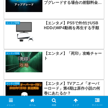
プグレードする場合の差額料金と
ゲームカタログの遊び方
【エンタメ】PS5で外付けUSB
エンタメ情報
HDDのMP4動画を再生する手順
【エンタメ】「死印」攻略チャー
エンタメ情報
ト
【エンタメ】TVアニメ「オーバ
エンタメ情報
ーロード」第4期は原作小説の何
巻にあたるか？
メニュー
ホーム
検索
トップ
サイドバー