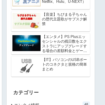
Netflix、Hulu、U-NEXT）
【音楽】ちびまる子ちゃん
の歴代主題歌がサブスク解
禁
【エンタメ】PS Plusエッ
センシャルの残日数をエク
ストラにアップグレードす
る場合の差額料金とゲーム
カタログの遊び方
【IT】パソコンのUSBポー
トのコネクタと規格の簡単
まとめ
カテゴリー
48