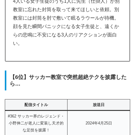
4人いる女子生徒のうち1人に先生（仕掛人）が別
教室に忘れた封筒を取って来てほしいと依頼。別
教室には封筒を肘で敷いて眠るラウールが待機。
顔を見た瞬間パニックになる女子生徒と、遠くか
らの悲鳴に不安になる3人のリアクションが面白
い。
【6位】サッカー教室で突然超絶テクを披露した
ら…
配信タイトル
放送日
#362 サッカー界のレジェンド・
小野伸二が老人に変装し天才的
2024年4月25日
な足技を披露！