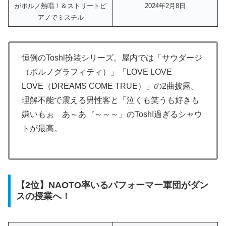
がポルノ熱唱！＆ストリートピ
2024年2月8日
アノでミスチル
恒例のToshl扮装シリーズ。屋内では「サウダージ
（ポルノグラフィティ）」「LOVE LOVE
LOVE（DREAMS COME TRUE）」の2曲披露。
理解不能で震える男性客と「泣くも笑うも好きも
嫌いもぉ あ～あ゛～～～」のToshI過ぎるシャウ
トが最高。
【2位】NAOTO率いるパフォーマー軍団がダン
スの授業へ！