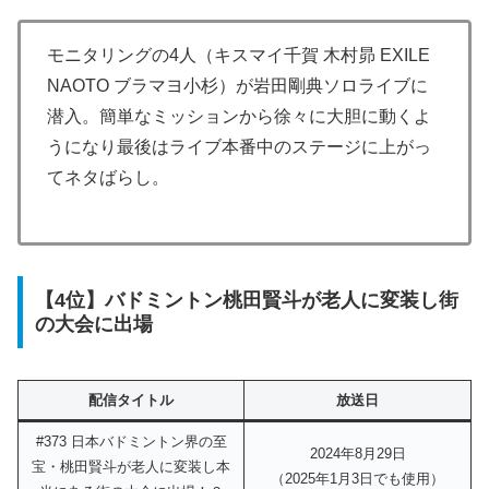
モニタリングの4人（キスマイ千賀 木村昴 EXILE
NAOTO ブラマヨ小杉）が岩田剛典ソロライブに
潜入。簡単なミッションから徐々に大胆に動くよ
うになり最後はライブ本番中のステージに上がっ
てネタばらし。
【4位】バドミントン桃田賢斗が老人に変装し街
の大会に出場
配信タイトル
放送日
#373 日本バドミントン界の至
2024年8月29日
宝・桃田賢斗が老人に変装し本
（2025年1月3日でも使用）